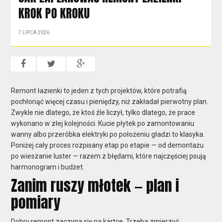
KROK PO KROKU
7 LIPCA 2026
Remont łazienki to jeden z tych projektów, które potrafią
pochłonąć więcej czasu i pieniędzy, niż zakładał pierwotny plan.
Zwykle nie dlatego, że ktoś źle liczył, tylko dlatego, że prace
wykonano w złej kolejności. Kucie płytek po zamontowaniu
wanny albo przeróbka elektryki po położeniu gładzi to klasyka.
Poniżej cały proces rozpisany etap po etapie — od demontażu
po wieszanie luster — razem z błędami, które najczęściej psują
harmonogram i budżet.
Zanim ruszy młotek — plan i
pomiary
Dobry remont zaczyna się na kartce. Trzeba zmierzyć