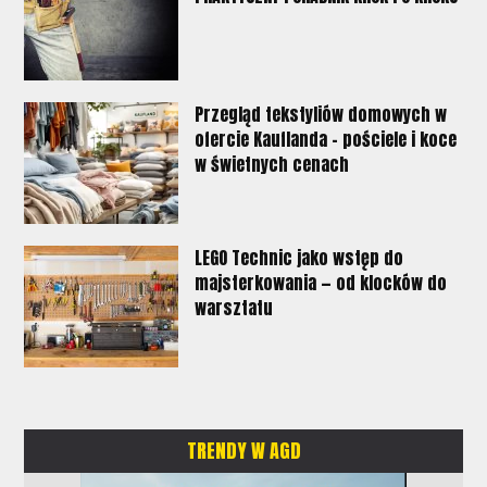
Przegląd tekstyliów domowych w
ofercie Kauflanda - pościele i koce
w świetnych cenach
LEGO Technic jako wstęp do
majsterkowania — od klocków do
warsztatu
TRENDY W AGD