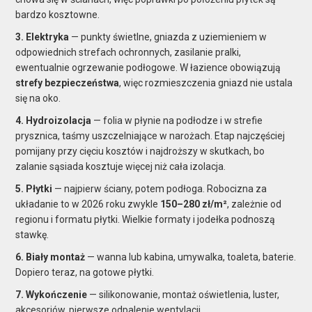
bardzo kosztowne.
3. Elektryka
— punkty świetlne, gniazda z uziemieniem w
odpowiednich strefach ochronnych, zasilanie pralki,
ewentualnie ogrzewanie podłogowe. W łazience obowiązują
strefy bezpieczeństwa
, więc rozmieszczenia gniazd nie ustala
się na oko.
4. Hydroizolacja
— folia w płynie na podłodze i w strefie
prysznica, taśmy uszczelniające w narożach. Etap najczęściej
pomijany przy cięciu kosztów i najdroższy w skutkach, bo
zalanie sąsiada kosztuje więcej niż cała izolacja.
5. Płytki
— najpierw ściany, potem podłoga. Robocizna za
układanie to w 2026 roku zwykle
150–280 zł/m²
, zależnie od
regionu i formatu płytki. Wielkie formaty i jodełka podnoszą
stawkę.
6. Biały montaż
— wanna lub kabina, umywalka, toaleta, baterie.
Dopiero teraz, na gotowe płytki.
7. Wykończenie
— silikonowanie, montaż oświetlenia, luster,
akcesoriów, pierwsze odpalenie wentylacji.