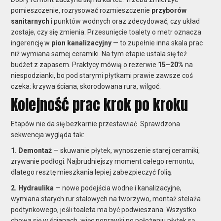
pomieszczenie, rozrysować rozmieszczenie
przyborów
sanitarnych
i punktów wodnych oraz zdecydować, czy układ
zostaje, czy się zmienia. Przesunięcie toalety o metr oznacza
ingerencję w
pion kanalizacyjny
— to zupełnie inna skala prac
niż wymiana samej ceramiki. Na tym etapie ustala się też
budżet z zapasem. Praktycy mówią o rezerwie
15–20%
na
niespodzianki, bo pod starymi płytkami prawie zawsze coś
czeka: krzywa ściana, skorodowana rura, wilgoć.
Kolejność prac krok po kroku
Etapów nie da się bezkarnie przestawiać. Sprawdzona
sekwencja wygląda tak:
1. Demontaż
— skuwanie płytek, wynoszenie starej ceramiki,
zrywanie podłogi. Najbrudniejszy moment całego remontu,
dlatego resztę mieszkania lepiej zabezpieczyć folią.
2. Hydraulika
— nowe podejścia wodne i kanalizacyjne,
wymiana starych rur stalowych na tworzywo, montaż stelaża
podtynkowego, jeśli toaleta ma być podwieszana. Wszystko
chowa się w ścianach, więc poprawki po położeniu płytek są