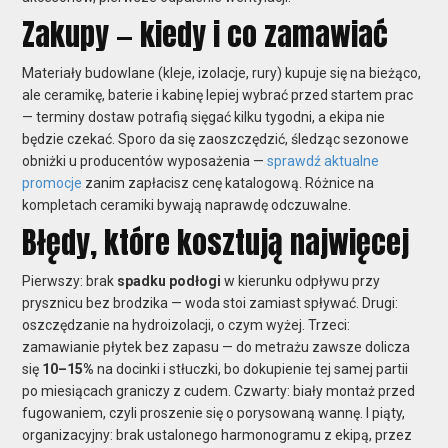
Zakupy — kiedy i co zamawiać
Materiały budowlane (kleje, izolacje, rury) kupuje się na bieżąco,
ale ceramikę, baterie i kabinę lepiej wybrać przed startem prac
— terminy dostaw potrafią sięgać kilku tygodni, a ekipa nie
będzie czekać. Sporo da się zaoszczędzić, śledząc sezonowe
obniżki u producentów wyposażenia —
sprawdź aktualne
promocje
zanim zapłacisz cenę katalogową. Różnice na
kompletach ceramiki bywają naprawdę odczuwalne.
Błędy, które kosztują najwięcej
Pierwszy: brak
spadku podłogi
w kierunku odpływu przy
prysznicu bez brodzika — woda stoi zamiast spływać. Drugi:
oszczędzanie na hydroizolacji, o czym wyżej. Trzeci:
zamawianie płytek bez zapasu — do metrażu zawsze dolicza
się
10–15%
na docinki i stłuczki, bo dokupienie tej samej partii
po miesiącach graniczy z cudem. Czwarty: biały montaż przed
fugowaniem, czyli proszenie się o porysowaną wannę. I piąty,
organizacyjny: brak ustalonego harmonogramu z ekipą, przez