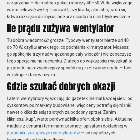
urządzenia — do małego pokoju starczy 40–50 W, do większego
warto celować wyżej. I sprawdź, czy kratkę albo obręcz da się
łatwo rozkręcić do mycia, bo kurz osiada na nich błyskawicznie.
Ile prądu zużywa wentylator
Tu dobra wiadomość: grosze. Typowy wentylator bierze od 40
do 70 W, czyli ułamek tego, co pochłania klimatyzator. Możesz
go spokojnie trzymać włączonego cały wieczór i nie zobaczysz
tego specjalnie na rachunku. Dlatego do większości mieszkań to
po prostu najrozsądniejszy sposób na przetrwanie upału — tani
w zakupie i tani w użyciu.
Gdzie szukać dobrych okazji
Latem wentylatory wjeżdżają do gazetek niemal każdej sieci, od
dyskontów po markety budowlane, więc ceny potrafią się różnić
nawet o kilkadziesiąt złotych za podobny sprzęt. Zanim
klikniesz „kup", warto porównać kilka ofert obok siebie. Aktualne
modele z cenami i terminami promocji opisałam dokładniej w
poradniku zakupowym wentylatorów
— od najtańszych
biurkowych po bezłopatkowe.