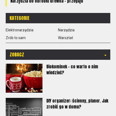
Narzędzia do obróbki drewna - przegląd
KATEGORIE
Elektronarzędzia
Narzędzia
Zrób to sam
Warsztat
-
ZOBACZ
Biokominek – co warto o nim
wiedzieć?
DIY organizer: ścienny, planer. Jak
zrobić go w domu?