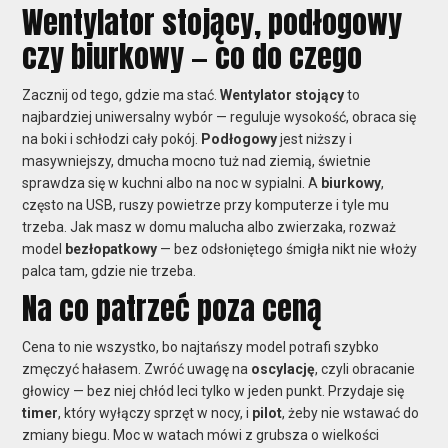
Wentylator stojący, podłogowy
czy biurkowy — co do czego
Zacznij od tego, gdzie ma stać.
Wentylator stojący
to
najbardziej uniwersalny wybór — reguluje wysokość, obraca się
na boki i schłodzi cały pokój.
Podłogowy
jest niższy i
masywniejszy, dmucha mocno tuż nad ziemią, świetnie
sprawdza się w kuchni albo na noc w sypialni. A
biurkowy
,
często na USB, ruszy powietrze przy komputerze i tyle mu
trzeba. Jak masz w domu malucha albo zwierzaka, rozważ
model
bezłopatkowy
— bez odsłoniętego śmigła nikt nie włoży
palca tam, gdzie nie trzeba.
Na co patrzeć poza ceną
Cena to nie wszystko, bo najtańszy model potrafi szybko
zmęczyć hałasem. Zwróć uwagę na
oscylację
, czyli obracanie
głowicy — bez niej chłód leci tylko w jeden punkt. Przydaje się
timer
, który wyłączy sprzęt w nocy, i
pilot
, żeby nie wstawać do
zmiany biegu. Moc w watach mówi z grubsza o wielkości