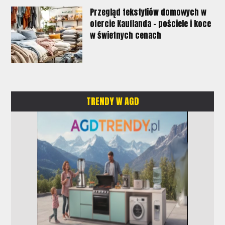
Przegląd tekstyliów domowych w
ofercie Kauflanda - pościele i koce
w świetnych cenach
TRENDY W AGD