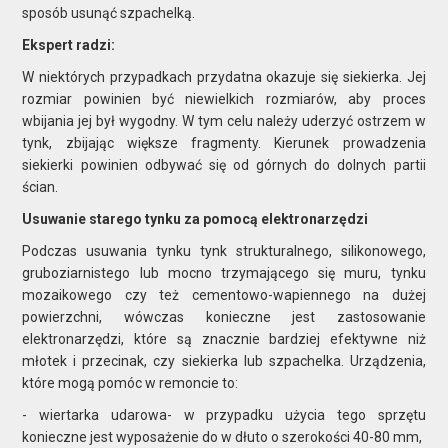
sposób usunąć szpachelką.
Ekspert radzi:
W niektórych przypadkach przydatna okazuje się siekierka. Jej
rozmiar powinien być niewielkich rozmiarów, aby proces
wbijania jej był wygodny. W tym celu należy uderzyć ostrzem w
tynk, zbijając większe fragmenty. Kierunek prowadzenia
siekierki powinien odbywać się od górnych do dolnych partii
ścian.
Usuwanie starego tynku za pomocą elektronarzędzi
Podczas usuwania tynku tynk strukturalnego, silikonowego,
gruboziarnistego lub mocno trzymającego się muru, tynku
mozaikowego czy też cementowo-wapiennego na dużej
powierzchni, wówczas konieczne jest zastosowanie
elektronarzędzi, które są znacznie bardziej efektywne niż
młotek i przecinak, czy siekierka lub szpachelka. Urządzenia,
które mogą pomóc w remoncie to:
- wiertarka udarowa- w przypadku użycia tego sprzętu
konieczne jest wyposażenie do w dłuto o szerokości 40-80 mm,