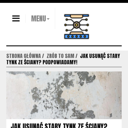
MENU
STRONA GŁÓWNA
ZRÓB TO SAM
JAK USUNĄĆ STARY
TYNK ZE ŚCIANY? PODPOWIADAMY!
JAK USUNĄĆ STARY TYNK ZE ŚCIANY?