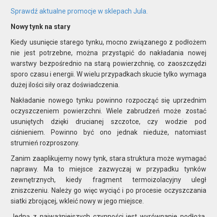
Sprawdź aktualne promocje w sklepach Jula.
Nowy tynk na stary
Kiedy usunięcie starego tynku, mocno związanego z podłożem
nie jest potrzebne, można przystąpić do nakładania nowej
warstwy bezpośrednio na starą powierzchnię, co zaoszczędzi
sporo czasu i energii. W wielu przypadkach skucie tylko wymaga
dużej ilości siły oraz doświadczenia.
Nakładanie nowego tynku powinno rozpocząć się uprzednim
oczyszczeniem powierzchni. Wiele zabrudzeń może zostać
usuniętych dzięki drucianej szczotce, czy wodzie pod
ciśnieniem. Powinno być ono jednak nieduże, natomiast
strumień rozproszony.
Zanim zaaplikujemy nowy tynk, stara struktura może wymagać
naprawy. Ma to miejsce zazwyczaj w przypadku tynków
zewnętrznych, kiedy fragment termoizolacyjny uległ
zniszczeniu. Należy go więc wyciąć i po procesie oczyszczania
siatki zbrojącej, wkleić nowy w jego miejsce.
Jedną z najważniejszych czynności jest wyrównanie podłoża.