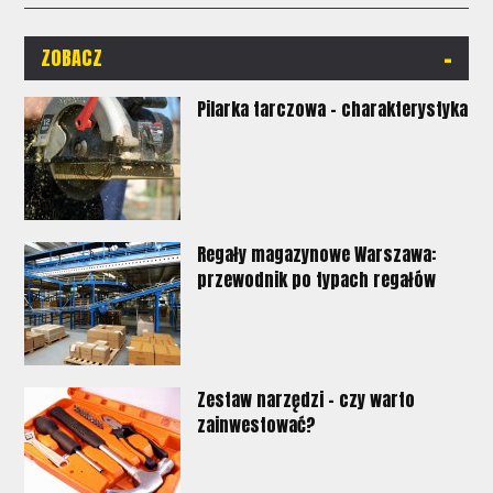
-
ZOBACZ
Pilarka tarczowa - charakterystyka
Regały magazynowe Warszawa:
przewodnik po typach regałów
Zestaw narzędzi - czy warto
zainwestować?