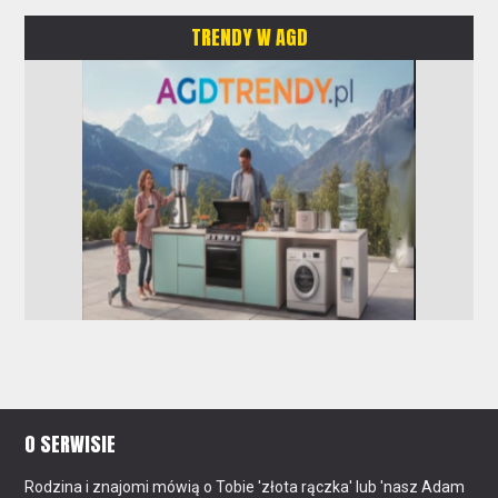
TRENDY W AGD
O SERWISIE
Rodzina i znajomi mówią o Tobie 'złota rączka' lub 'nasz Adam