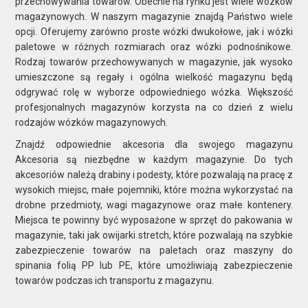
przechowywania towarów. Obecnie na rynku jest wiele wózków
magazynowych. W naszym magazynie znajdą Państwo wiele
opcji. Oferujemy zarówno proste wózki dwukołowe, jak i wózki
paletowe w różnych rozmiarach oraz wózki podnośnikowe.
Rodzaj towarów przechowywanych w magazynie, jak wysoko
umieszczone są regały i ogólna wielkość magazynu będą
odgrywać rolę w wyborze odpowiedniego wózka. Większość
profesjonalnych magazynów korzysta na co dzień z wielu
rodzajów wózków magazynowych.
Znajdź odpowiednie akcesoria dla swojego magazynu
Akcesoria są niezbędne w każdym magazynie. Do tych
akcesoriów należą drabiny i podesty, które pozwalają na pracę z
wysokich miejsc, małe pojemniki, które można wykorzystać na
drobne przedmioty, wagi magazynowe oraz małe kontenery.
Miejsca te powinny być wyposażone w sprzęt do pakowania w
magazynie, taki jak owijarki stretch, które pozwalają na szybkie
zabezpieczenie towarów na paletach oraz maszyny do
spinania folią PP lub PE, które umożliwiają zabezpieczenie
towarów podczas ich transportu z magazynu.